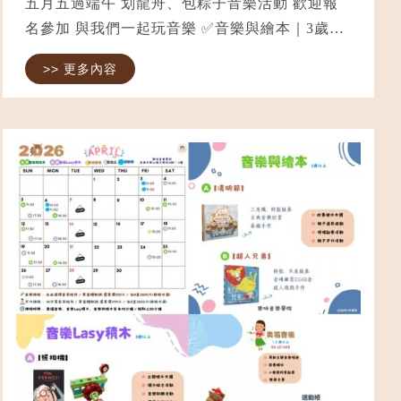
五月五過端午 划龍舟、包粽子音樂活動 歡迎報
名參加 與我們一起玩音樂 ✅音樂與繪本｜3歲以
上 ✅音樂Lasy積木｜3歲以上 ✅奧福音樂｜1.5歲
>> 更多內容
以上 ✅輕黏土手作｜2.5歲以上 ⭐️音樂課程時數
皆為45分鐘 ⭐️輕黏土手作...