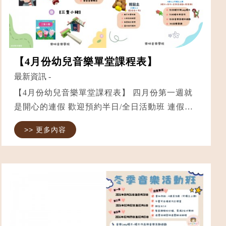
【4月份幼兒音樂單堂課程表】
最新資訊
-
【4月份幼兒音樂單堂課程表】 四月份第一週就
是開心的連假 歡迎預約半日/全日活動班 連假一
起玩音樂 ✅音樂與繪本｜3歲以上 ✅音樂Lasy積
>> 更多內容
木｜3歲以上 ✅奧福音樂｜1.5歲以上 ✅輕黏土手
作｜2.5歲以上 ⭐️幼幼班需家...