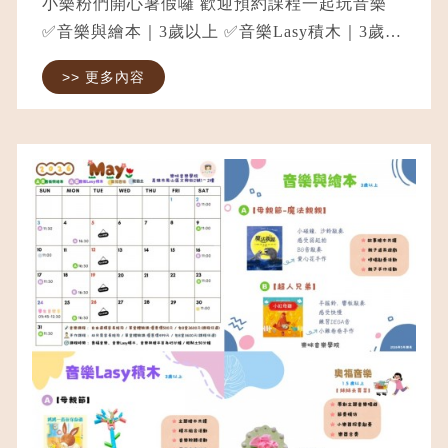
小樂粉們開心暑假囉 歡迎預約課程一起玩音樂
✅音樂與繪本｜3歲以上 ✅音樂Lasy積木｜3歲以
上 ✅奧福音樂｜1.5歲以上 ✅毛線球手作｜4歲以
>> 更多內容
上 ⭐️音樂課程時數皆為45分鐘 ⭐️手作課為50-60
分鐘 ⭐️音樂課程單堂費...