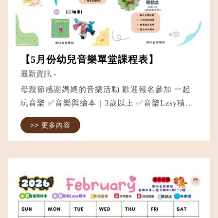
【5月份幼兒音樂單堂課程表】
最新資訊
-
母親節感謝媽媽的音樂活動 歡迎報名參加 一起
玩音樂 ✅音樂與繪本｜3歲以上 ✅音樂Lasy積木
｜3歲以上 ✅奧福音樂｜1.5歲以上 ✅輕黏土手作
>> 更多內容
｜2.5歲以上 ⭐️音樂課程時數皆為45分鐘 ⭐️輕黏土
手作課為50分鐘 ⭐️音...