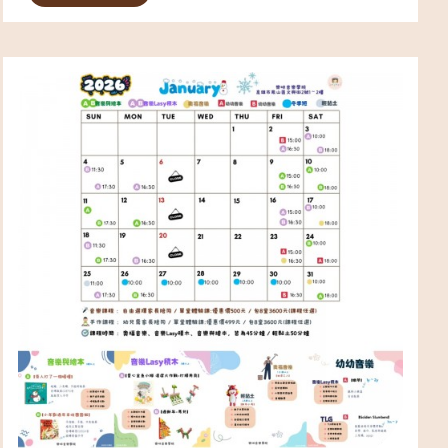
★ 地點：高雄市鳳山區文興街2號1～2樓 ★ 年
齡：4歲至13歲（可獨立上課） ———&mdash...