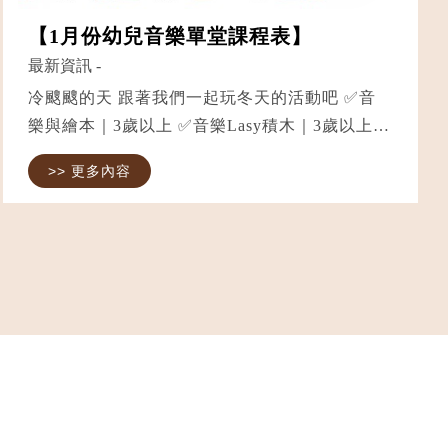
【1月份幼兒音樂單堂課程表】
最新資訊
-
冷颼颼的天 跟著我們一起玩冬天的活動吧 ✅音
樂與繪本｜3歲以上 ✅音樂Lasy積木｜3歲以上
✅奧福音樂｜1.5歲以上 ✅輕黏土手作｜2.5歲以
>> 更多內容
上 ✅幼幼Lasy積木｜1～2歲 ✅TLG幼幼律動｜7
個月～2歲 ⭐️幼幼班需家長陪同（爸...