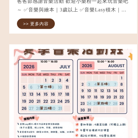
爸爸節感謝音樂活動 歡迎小樂粉一起來玩音樂吧
～ ✅音樂與繪本｜3歲以上 ✅音樂Lasy積木｜3
歲以上 ✅奧福音樂｜1.5歲以上 ✅黏土手作｜4歲
>> 更多內容
以上 ⭐️音樂課程時數皆為45分鐘 ⭐️手作課為50-
60分鐘 ⭐️音樂課程單堂...