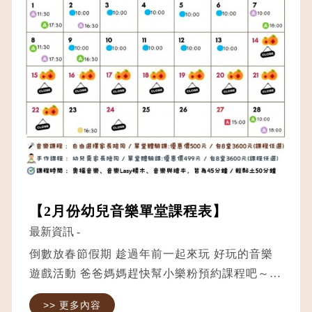
【2月份幼兒音樂單堂課程表】
最新資訊
-
倒數放春節假期 趁過年前一起來玩 好玩的音樂
遊戲活動 爸爸媽媽趕快幫小樂粉預約課程吧～
✔ 音樂與繪本｜3歲以上 ✔ 音樂Lasy積木｜3歲
>> 更多內容