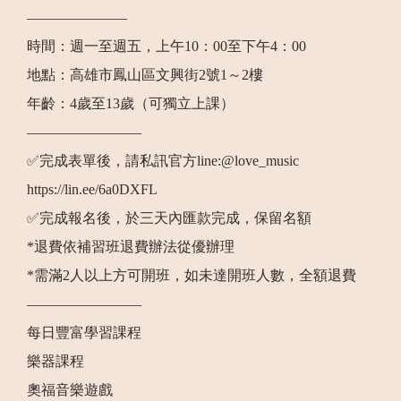
———————
時間：週一至週五，上午10：00至下午4：00
地點：高雄市鳳山區文興街2號1～2樓
年齡：4歲至13歲（可獨立上課）
————————
✅完成表單後，請私訊官方line:@love_music
https://lin.ee/6a0DXFL
✅完成報名後，於三天內匯款完成，保留名額
*退費依補習班退費辦法從優辦理
*需滿2人以上方可開班，如未達開班人數，全額退費
————————
每日豐富學習課程
樂器課程
奧福音樂遊戲