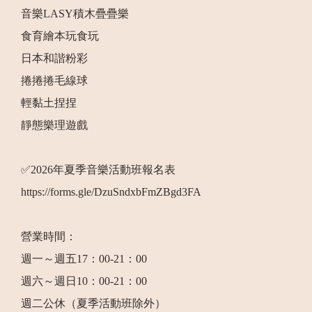
音樂LASY積木疊疊樂
食育繪本玩食玩
日本和諧粉彩
捲捲捲毛線球
輕黏土捏捏
靜態樂理遊戲
✅2026年夏季音樂活動班報名表
https://forms.gle/DzuSndxbFmZBgd3FA
營業時間：
週一～週五17：00-21：00
週六～週日10：00-21：00
週二公休（夏季活動班除外）