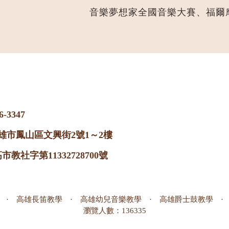
音樂夢想家全國音樂大賽、福爾
6-3347
高雄市鳳山區文興街2號1～2樓
教社字第11332728700號
·
高雄長笛教學
·
高雄幼兒音樂教學
·
高雄爵士鼓教學
瀏覽人數：136335