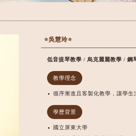
⭐️吳慧玲⭐️
低音提琴教學 / 烏克麗麗教學 / 
教學理念
循序漸進且客製化教學，讓學生
學歷背景
國立屏東大學