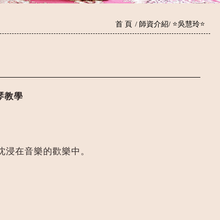
首 頁
師資介紹
⭐️吳慧玲⭐️
鋼琴教學
沈浸在音樂的歡樂中。